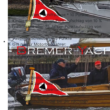
4. Fahrtag mit 24 Stunden ohne Unterbrechung *
25 Punkte
5. Gesamtmeilen / Schiffslänge * 10 Punkte
6. Kinder unter 14 Jahren Punktaufschlag von 10 %
7. Erwachsene über 75 Jahren Punktaufschlag von
10 %
8. Passierte Schleusen je 5 Punkte
9. Gilt nur für Motorbootfahrer:
Entfernungsangaben in Kilometern (z.B. Fluß-
km auf Binnenschifffahrtsstraßen)
werden halbiert Pkt. 1 und 5
Die Vorstandsmitglieder des BYC nehmen die
Bewerbungen zum Ende des Jahres entgegen und
werden nach der Auswertung des Logbuches
einen Preisträger nach Punkten ermitteln.
Die Preisverleihung findet bei der nächsten
Jahreshauptversammlung statt.