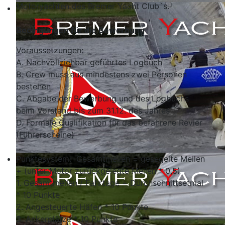
Motoryachten des Bremer Yacht Club`s.
Bedingungen für die Bewerbung
Voraussetzungen:
A. Nachvollziehbar geführtes Logbuch
B. Crew muss aus mindestens zwei Personen
bestehen
C. Abgabe der Bewerbung und des Logbuchs
beim Vorstand bis zum 31.12. des Jahres
D. Formale Qualifikation für das befahrene Revier
(Führerscheine)
Punktesystem: Gesamtmeilen = gesegelte Meilen
+ (unter Motor zurückgelegte Meilen * 0,5)
1. Gesamtmeilen / Fahrtage = Durchschnittsetmal
* 10 Punkte
2. Angesteuerte Häfen * 10 Punkte
3. Ankerplätze * 10 Punkte