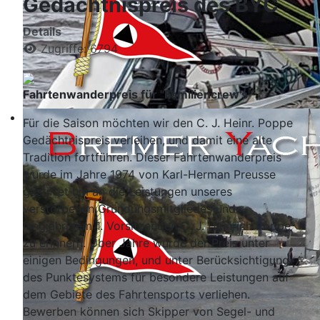
Gedächtnispreis des BYC
Details
Zugriffe: 6794
Fahrtenwanderpreis für "Familiencrew's"
Für die Saison möchten wir den C. J. Heinr. Poppe
Gedächtnispreis verleihen, und damit eine alte
Tradition fortführen. Dieser Fahrtenwanderpreis
wurde im Jahre 1974 von Karl-Herman Preusse
gestiftet um an die Leistungen unseres
verstorbenen Gründungsmitgliedes und
langjährigem 1. Vorsitzenden C. J. Heinrich Poppe
zu erinnern. Über Jahre wurde der Preis unter
einigen Bedingungen, und unter Berücksichtigung
des Punktesystems für besondere Leistungen auf
dem Gebiete des Fahrtensports verliehen.
Bewerben können sich Skipper von Segel- und