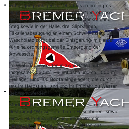
Entsorgungsanlagen für Öl oder verunreinigtes
Bilgenwasser sind im Hafen vorhanden, ebenso
gehören zur Ausrüstung je ein Mastenkran am
Steg sowie in der Halle, drei Slipbahnen,
Fäkalienabsaugung an einem Schwimmsteg. Der
Waschplatz sorgt bei der Einlagerung im Herbst
für eine ordnungsgemäße Entsorgung der
Abwassers.
Im Winterlager werden in zwei Hallen auf
insgesamt 3000 m² Hallenfläche und ca. 1000 m²
Freilager rund 100 Boote eingelagert, die durch
uns im Herbst an Land und im Frühjahr zu Wasser
gebracht werden.
Moderne Sanitäreinrichtungen, das Hafen-
Restaurant "Wassersporthafen Hasenbüren" sowie
eine direkte Busverbindung in die Bremer
Innenstadt bzw. Hauptbahnhof runden das