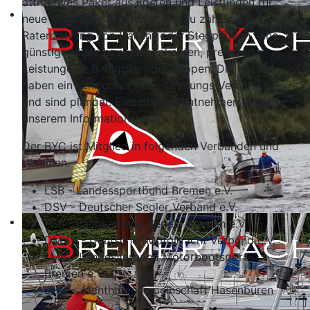
attraktives Paket aus Kosten und Leistungen für
neue Mitglieder erarbeitet, hierzu zählen die
Ratenzahlung von Hallen- oder Stegplätzen, eine
günstige Miete bzw. Nebenkosten, preiswerte
Leistungen z.B. Riggen oder Slippen. Die Kosten
haben ein sehr gutes Preis-Leistungs Verhältnis
und sind planbar. Einzelheiten entnehmen Sie bitte
unserem Informationsblatt.
Der BYC ist Mitglied in folgenden Verbänden und
Vereinen.
LSB - Landessportbund Bremen e.V.
DSV - Deutscher Segler Verband e.V.
FSB - Fachverband Segeln Bremen e.V.
DMYV - Deutscher Motoryacht Verband e.V.
LMB - Landesverband Motorbootsport
Bremen e.V.
JHG - Jachthafengemeinschaft Hasenbüren
e.V.