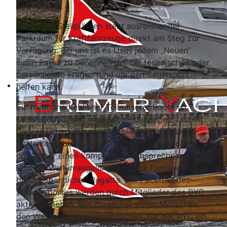
Angebot ab.
Mit ca. 50 Stellplätzen steht ausreichender
Parkraum für Kraftfahrzeuge direkt am Steg zur
Verfügung. Bei uns ist es Usus jedem „Neuen“
einen Paten zu benennen der bei technischen oder
persönlichen Fragen rund um den Segelsport
helfen kann.
Ein nicht unerheblicher Teil unserer Boote ist
selbst gebaut und viele Mitglieder segeln fast ihr
ganzes Leben. Für neue Mitglieder hat das den
Vorteil es gibt für Fragen rund um das Boot bei
uns immer einen kompetenten Ansprechpartner.
Von der Weltumsegelung über das Familiensegeln
bis zur sportlichen Regatta, alle Facetten des
Wassersportes werden durch Mitglieder des BYC
aktiv betrieben. Um möglichst vielen Menschen
den Wassersport zu ermöglichen, hat der BYC ein