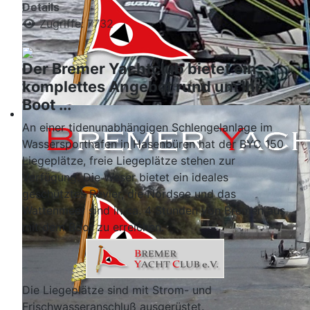
Details
Zugriffe: 7732
Der Bremer Yachtclub bietet ein
komplettes Angebot rund um Ihr
Boot ...
An einer tidenunabhängigen Schlengelanlage im
Wassersporthafen in Hasenbüren hat der BYC 150
Liegeplätze, freie Liegeplätze stehen zur
Verfügung. Die Weser bietet ein ideales
geschütztes Revier, die Nordsee und das
Wattenmeer sind in ca. 4 Stunden von Bremen aus
mit dem Boot zu erreichen.
Die Liegeplätze sind mit Strom- und
Frischwasseranschluß ausgerüstet.