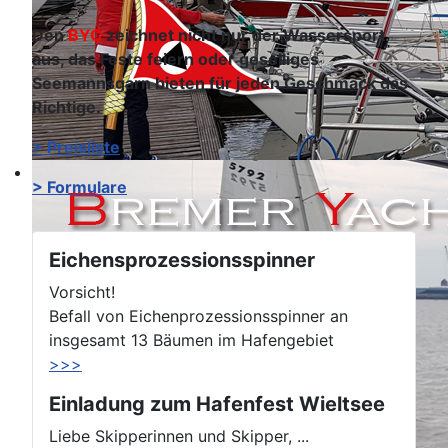
Den
BYC
zeichnet nicht nur der Wassersport
aus, das Feste feiern oder geselliges
Seemannsgarn bieten für jeden Geschmack das
Richtige.
> Preisliste
> Formulare
Eichensprozessionsspinner
Vorsicht!
Befall von Eichenprozessionsspinner an
insgesamt 13 Bäumen im Hafengebiet
>>>
Einladung zum Hafenfest Wieltsee
Liebe Skipperinnen und Skipper, ...