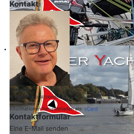
Kontakt
Position:
Vorstandsvorsitzender
Informationen herunterladen als:
vCard
Kontaktformular
Eine E-Mail senden