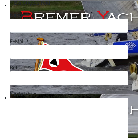
*
Benötigtes Feld
Name
*
E-Mail
*
Betreff
*
Nachricht
*