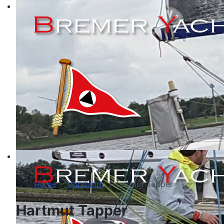
Home
Vorstand
Hartmut Tapper
Hartmut Tapper