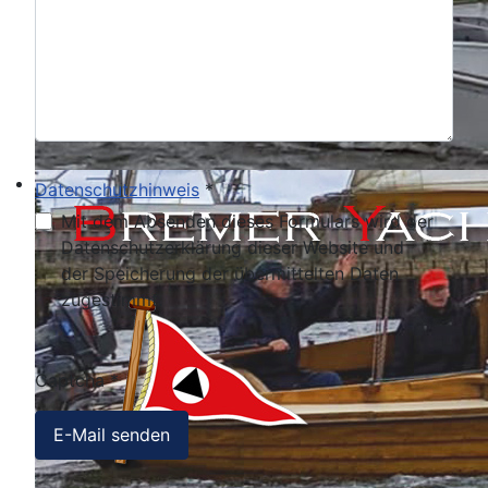
Datenschutzhinweis
*
Datenschutzhinweis
Mit dem Absenden dieses Formulars wird der
Datenschutzerklärung dieser Website und
der Speicherung der übermittelten Daten
zugestimmt.
Captcha
*
E-Mail senden