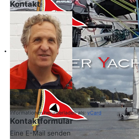
Kontakt
Position:
Segelwart
Informationen herunterladen als:
vCard
Kontaktformular
Eine E-Mail senden