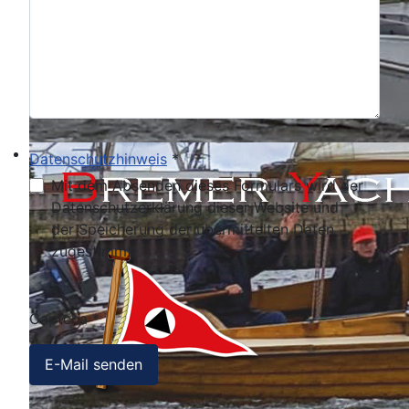
Datenschutzhinweis
*
Datenschutzhinweis
Mit dem Absenden dieses Formulars wird der
Datenschutzerklärung dieser Website und
der Speicherung der übermittelten Daten
zugestimmt.
Captcha
*
E-Mail senden