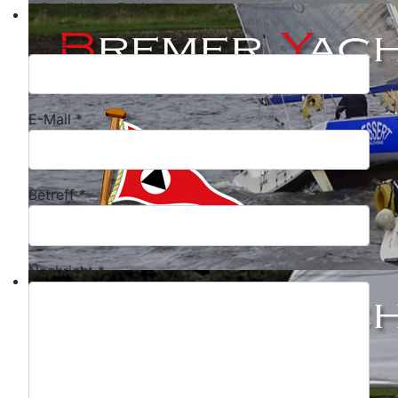
*
Benötigtes Feld
Name
*
E-Mail
*
Betreff
*
Nachricht
*