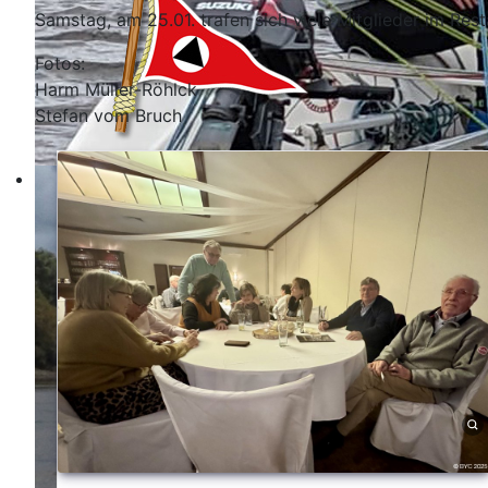
Samstag, am 25.01. trafen sich viele Mitglieder im Re
Fotos:
Harm Müller-Röhlck
Stefan vom Bruch