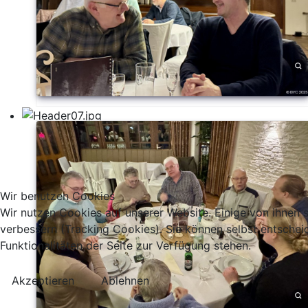
Wir benutzen Cookies
Wir nutzen Cookies auf unserer Website. Einige von ihnen s
verbessern (Tracking Cookies). Sie können selbst entschei
Funktionalitäten der Seite zur Verfügung stehen.
Akzeptieren
Ablehnen